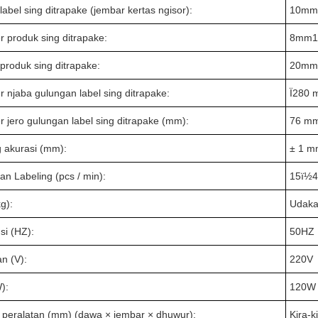
abel sing ditrapake (jembar kertas ngisor):
10mm
r produk sing ditrapake:
8mm
produk sing ditrapake:
20mm
r njaba gulungan label sing ditrapake:
Ï280
r jero gulungan label sing ditrapake (mm):
76 m
g akurasi (mm):
± 1 
an Labeling (pcs / min):
15ï½4
g):
Udaka
si (HZ):
50HZ
n (V):
220V
):
120W 
 peralatan (mm) (dawa × jembar × dhuwur):
Kira-