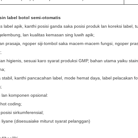
sin label botol semi-otomatis
as label apik, kanthi posisi ganda saka posisi produk lan koreksi label,
gelembung, lan kualitas kemasan sing luwih apik;
an prasaja, ngoper siji-tombol saka macem-macem fungsi, ngoper pras
;
lan higienis, sesuai karo syarat produksi GMP, bahan utama yaiku stain
ma;
a stabil, kanthi pancacahan label, mode hemat daya, label pelacakan fo
;
i lan komponen opsional:
 hot coding;
posisi sirkumferensial;
 liyane (disesuaiake miturut syarat pelanggan)