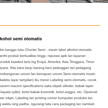
lkohol semi otomatis
in kanggo tuku Chunlei Semi - mesin label alkohol otomatis
anthi produk berkualitas tinggi, reputasi apik lan layanan
, produk kasebut laris ing Eropa, Amerika, Asia Tenggara, Timur
liyane. Kita tulus kerjo bareng karo pelanggan lan pedagang
 pembangunan umum lan kemajuan umum.Semi-otomatis mesin
(kalebu layar tampilan) iku mesin Labeling semi-otomatis, cocok
acem-macem specifications saka obyek silinder, babak taper
l, kayata xylitol, botol babak kosmetik, botol anggur, etc. Opsional
inter inkjet, Labeling lan printing nomer kumpulan produksi lan
ing wektu sing padha, ngurangi tata cara packaging lan nambah