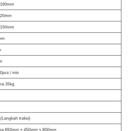
180mm
120mm
150mm
 mm
m
mm
0pcs / min
ra 35kg
(Langkah traksi)
kira 850mm × 450mm × 800mm