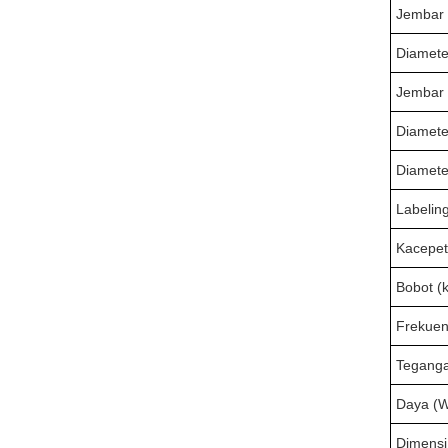
Jembar l
Diamete
Jembar 
Diamete
Diamete
Labelin
Kacepet
Bobot (k
Frekuen
Teganga
Daya (W
Dimensi