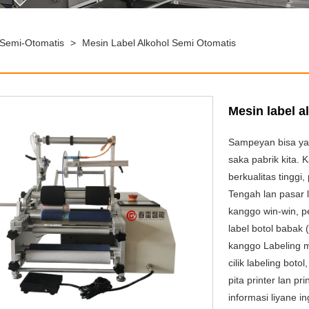
 Semi-Otomatis
>
Mesin Label Alkohol Semi Otomatis
Mesin label a
Sampeyan bisa yak
saka pabrik kita. K
berkualitas tinggi
Tengah lan pasar 
kanggo win-win,
label botol babak 
kanggo Labeling m
cilik labeling boto
pita printer lan pr
informasi liyane 