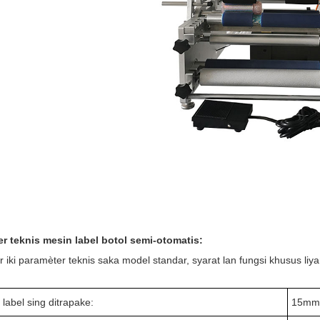
r teknis mesin label botol semi-otomatis:
r iki paramèter teknis saka model standar, syarat lan fungsi khusus liy
label sing ditrapake:
15mm