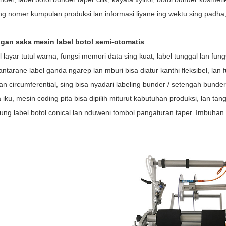
ting nomer kumpulan produksi lan informasi liyane ing wektu sing padha
gan saka mesin label botol semi-otomatis
l layar tutul warna, fungsi memori data sing kuat; label tunggal lan fung
antarane label ganda ngarep lan mburi bisa diatur kanthi fleksibel, lan fu
n circumferential, sing bisa nyadari labeling bunder / setengah bunder
 iku, mesin coding pita bisa dipilih miturut kabutuhan produksi, lan tan
ung label botol conical lan nduweni tombol pangaturan taper. Imbuhan 