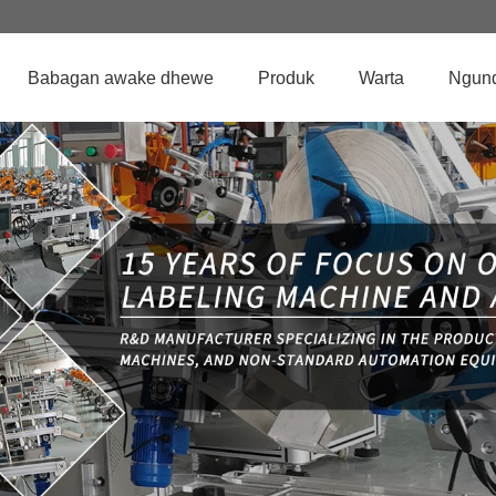
Babagan awake dhewe
Produk
Warta
Ngun