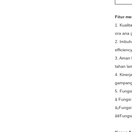
Fitur me
1. Kualit
ora ana 
2. Imbuh
efficiency
3. Aman 
tahan la
4. Kinerj
gampang
5. Fungs
â Fungsi
â¡Fungsi 
â¢Fungsi