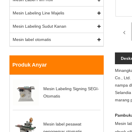
Mesin Labeling Line Majelis
Mesin Labeling Sudut Kanan
Mesin label otomatis
Deskr
Produk Anyar
Minangka
Co., Ltd.
nampa dh
Mesin Labeling Signing SEGI-
Selandia 
Otomatis
marang p
Pambuka
Mesin la
Mesin label pesawat
penggemar otomatis
obyek sil