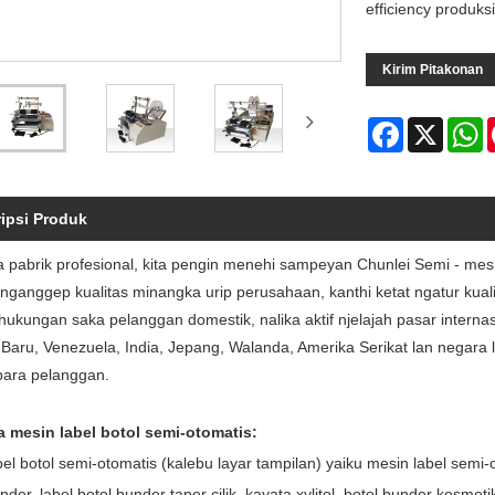
efficiency produksi
Kirim Pitakonan
Facebook
X
W
ipsi Produk
 pabrik profesional, kita pengin menehi sampeyan Chunlei Semi - mesi
 nganggep kualitas minangka urip perusahaan, kanthi ketat ngatur kualita
ukungan saka pelanggan domestik, nalika aktif njelajah pasar internasi
Baru, Venezuela, India, Jepang, Walanda, Amerika Serikat lan negara li
ara pelanggan.
 mesin label botol semi-otomatis:
bel botol semi-otomatis (kalebu layar tampilan) yaiku mesin label se
inder, label botol bunder taper cilik, kayata xylitol, botol bunder kosmetik,