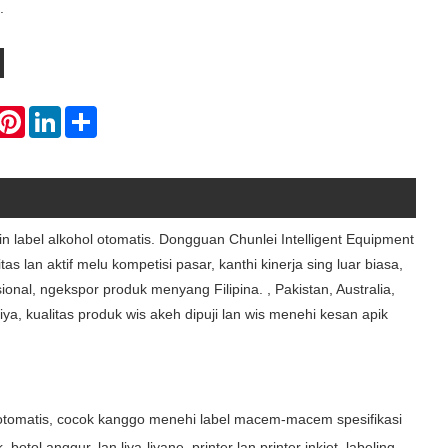
.
hatsApp
Pinterest
LinkedIn
Share
n label alkohol otomatis. Dongguan Chunlei Intelligent Equipment
s lan aktif melu kompetisi pasar, kanthi kinerja sing luar biasa,
onal, ngekspor produk menyang Filipina. , Pakistan, Australia,
ya, kualitas produk wis akeh dipuji lan wis menehi kesan apik
mi-otomatis, cocok kanggo menehi label macem-macem spesifikasi
 botol anggur, lan liya-liyane. printer lan printer inkjet, labeling