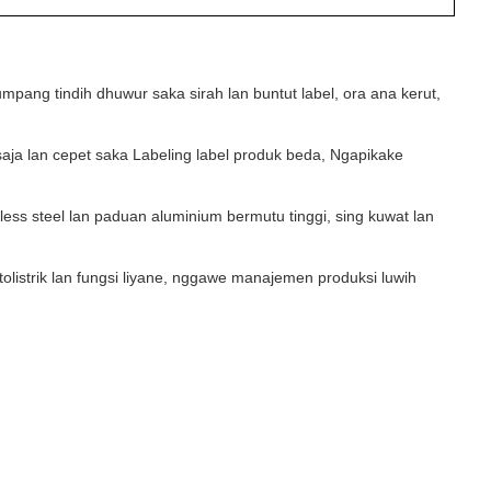
 tumpang tindih dhuwur saka sirah lan buntut label, ora ana kerut,
aja lan cepet saka Labeling label produk beda, Ngapikake
less steel lan paduan aluminium bermutu tinggi, sing kuwat lan
tolistrik lan fungsi liyane, nggawe manajemen produksi luwih