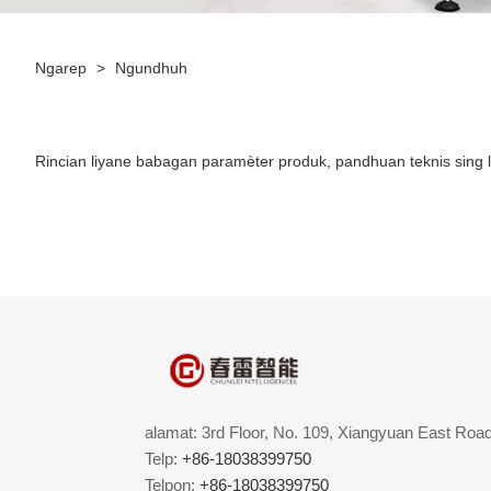
Ngarep
>
Ngundhuh
Rincian liyane babagan paramèter produk, pandhuan teknis sing 
alamat: 3rd Floor, No. 109, Xiangyuan East Roa
Telp:
+86-18038399750
Telpon:
+86-18038399750