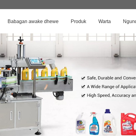
Babagan awake dhewe
Produk
Warta
Ngun