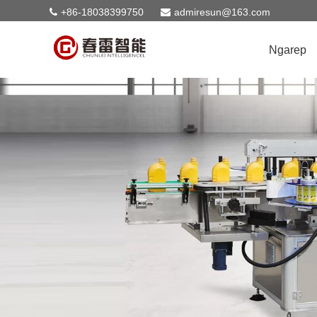
+86-18038399750
admiresun@163.com
Ngarep