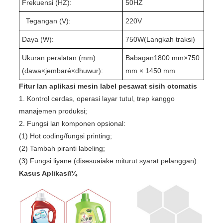
Frekuensi (HZ):
50HZ
Tegangan (V):
220V
Daya (W):
75
0W(
Langkah traksi
)
Ukuran peralatan (mm)
Babagan
1
8
0
0 mm×7
5
0
(dawa
×
jembaré
×
dhuwur):
mm × 1
4
50 mm
Fitur lan aplikasi mesin label pesawat sisih otomatis
1. Kontrol cerdas, operasi layar tutul, trep kanggo
manajemen produksi;
2. Fungsi lan komponen opsional:
(1) Hot coding/fungsi printing;
(2) Tambah piranti labeling;
(3) Fungsi liyane (disesuaiake miturut syarat pelanggan).
Kasus Aplikasiï¼