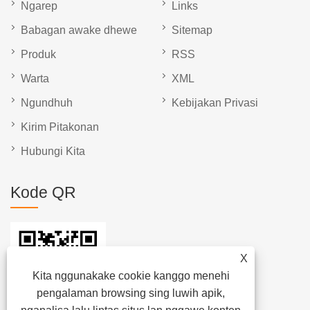
Ngarep
Links
Babagan awake dhewe
Sitemap
Produk
RSS
Warta
XML
Ngundhuh
Kebijakan Privasi
Kirim Pitakonan
Hubungi Kita
Kode QR
X
Kita nggunakake cookie kanggo menehi
pengalaman browsing sing luwih apik,