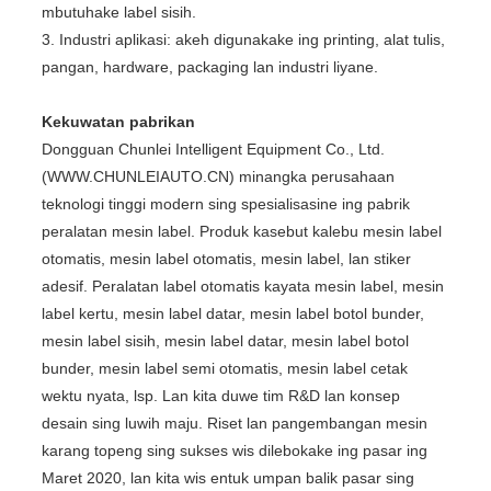
mbutuhake label sisih.
3. Industri aplikasi: akeh digunakake ing printing, alat tulis,
pangan, hardware, packaging lan industri liyane.
Kekuwatan pabrikan
Dongguan Chunlei Intelligent Equipment Co., Ltd.
(WWW.CHUNLEIAUTO.CN) minangka perusahaan
teknologi tinggi modern sing spesialisasine ing pabrik
peralatan mesin label. Produk kasebut kalebu mesin label
otomatis, mesin label otomatis, mesin label, lan stiker
adesif. Peralatan label otomatis kayata mesin label, mesin
label kertu, mesin label datar, mesin label botol bunder,
mesin label sisih, mesin label datar, mesin label botol
bunder, mesin label semi otomatis, mesin label cetak
wektu nyata, lsp. Lan kita duwe tim R&D lan konsep
desain sing luwih maju. Riset lan pangembangan mesin
karang topeng sing sukses wis dilebokake ing pasar ing
Maret 2020, lan kita wis entuk umpan balik pasar sing