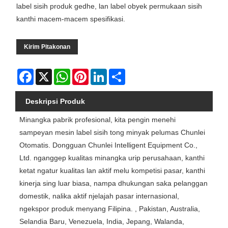
label sisih produk gedhe, lan label obyek permukaan sisih
kanthi macem-macem spesifikasi.
Kirim Pitakonan
Facebook
X
WhatsApp
Pinterest
LinkedIn
Share
Deskripsi Produk
Minangka pabrik profesional, kita pengin menehi
sampeyan mesin label sisih tong minyak pelumas Chunlei
Otomatis. Dongguan Chunlei Intelligent Equipment Co.,
Ltd. nganggep kualitas minangka urip perusahaan, kanthi
ketat ngatur kualitas lan aktif melu kompetisi pasar, kanthi
kinerja sing luar biasa, nampa dhukungan saka pelanggan
domestik, nalika aktif njelajah pasar internasional,
ngekspor produk menyang Filipina. , Pakistan, Australia,
Selandia Baru, Venezuela, India, Jepang, Walanda,