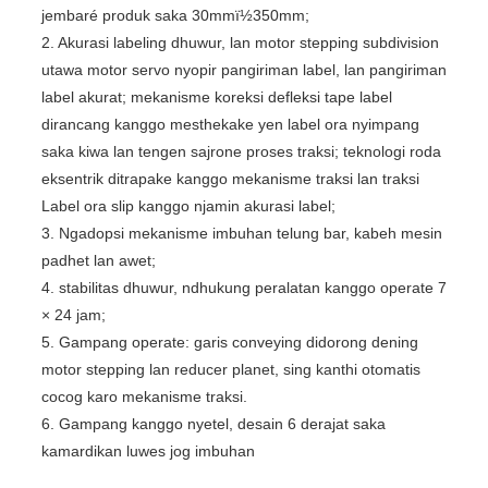
jembaré produk saka 30mmï½350mm;
2. Akurasi labeling dhuwur, lan motor stepping subdivision
utawa motor servo nyopir pangiriman label, lan pangiriman
label akurat; mekanisme koreksi defleksi tape label
dirancang kanggo mesthekake yen label ora nyimpang
saka kiwa lan tengen sajrone proses traksi; teknologi roda
eksentrik ditrapake kanggo mekanisme traksi lan traksi
Label ora slip kanggo njamin akurasi label;
3. Ngadopsi mekanisme imbuhan telung bar, kabeh mesin
padhet lan awet;
4. stabilitas dhuwur, ndhukung peralatan kanggo operate 7
× 24 jam;
5. Gampang operate: garis conveying didorong dening
motor stepping lan reducer planet, sing kanthi otomatis
cocog karo mekanisme traksi.
6. Gampang kanggo nyetel, desain 6 derajat saka
kamardikan luwes jog imbuhan