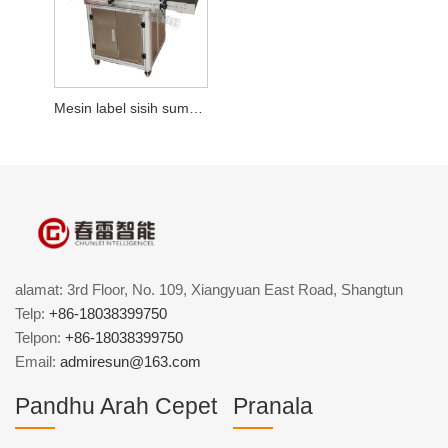
Mesin label sisih sumber daya otomatis
alamat: 3rd Floor, No. 109, Xiangyuan East Road, Shangtun
Telp:
+86-18038399750
Telpon:
+86-18038399750
Email:
admiresun@163.com
Pandhu Arah Cepet
Pranala