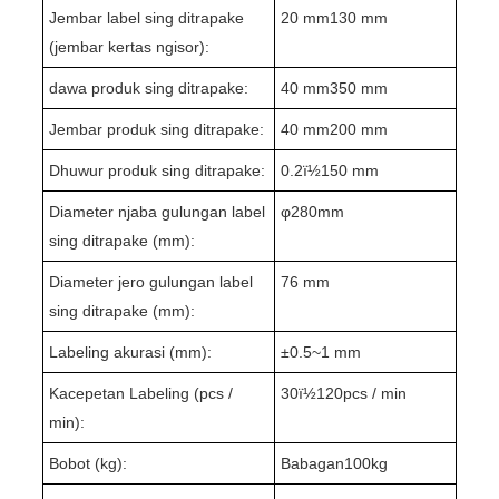
Jembar label sing ditrapake
20 mm1
3
0 mm
(jembar kertas ngisor):
dawa produk sing ditrapake:
4
0 mm
35
0 mm
Jembar produk sing ditrapake:
4
0 mm
2
0
0 mm
Dhuwur produk sing ditrapake:
0
.2
ï½1
5
0 mm
Diameter njaba gulungan label
φ
280
mm
sing ditrapake (mm):
Diameter jero gulungan label
76 mm
sing ditrapake (mm):
Labeling akurasi (mm):
±
0.5~
1 mm
Kacepetan Labeling (pcs /
3
0ï½1
2
0pcs / min
min):
Bobot (kg):
Babagan
1
0
0kg