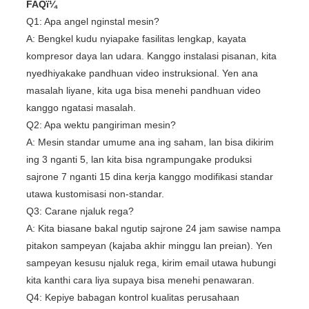
FAQï¼
Q1: Apa angel nginstal mesin?
A: Bengkel kudu nyiapake fasilitas lengkap, kayata
kompresor daya lan udara. Kanggo instalasi pisanan, kita
nyedhiyakake pandhuan video instruksional. Yen ana
masalah liyane, kita uga bisa menehi pandhuan video
kanggo ngatasi masalah.
Q2: Apa wektu pangiriman mesin?
A: Mesin standar umume ana ing saham, lan bisa dikirim
ing 3 nganti 5, lan kita bisa ngrampungake produksi
sajrone 7 nganti 15 dina kerja kanggo modifikasi standar
utawa kustomisasi non-standar.
Q3: Carane njaluk rega?
A: Kita biasane bakal ngutip sajrone 24 jam sawise nampa
pitakon sampeyan (kajaba akhir minggu lan preian). Yen
sampeyan kesusu njaluk rega, kirim email utawa hubungi
kita kanthi cara liya supaya bisa menehi penawaran.
Q4: Kepiye babagan kontrol kualitas perusahaan