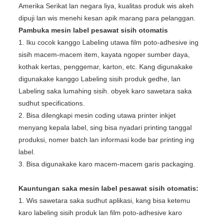
Amerika Serikat lan negara liya, kualitas produk wis akeh
dipuji lan wis menehi kesan apik marang para pelanggan.
Pambuka mesin label pesawat sisih otomatis
1. Iku cocok kanggo Labeling utawa film poto-adhesive ing
sisih macem-macem item, kayata ngoper sumber daya,
kothak kertas, penggemar, karton, etc. Kang digunakake
digunakake kanggo Labeling sisih produk gedhe, lan
Labeling saka lumahing sisih. obyek karo sawetara saka
sudhut specifications.
2. Bisa dilengkapi mesin coding utawa printer inkjet
menyang kepala label, sing bisa nyadari printing tanggal
produksi, nomer batch lan informasi kode bar printing ing
label.
3. Bisa digunakake karo macem-macem garis packaging.
Kauntungan saka mesin label pesawat sisih otomatis:
1. Wis sawetara saka sudhut aplikasi, kang bisa ketemu
karo labeling sisih produk lan film poto-adhesive karo