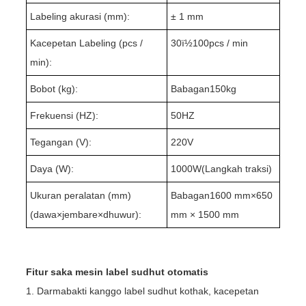
Labeling akurasi (mm):
± 1 mm
Kacepetan Labeling (pcs /
3
0ï½1
0
0pcs / min
min):
Bobot (kg):
Babagan1
5
0kg
Frekuensi (HZ):
50HZ
Tegangan (V):
220V
Daya (W):
10
00W(
Langkah traksi
)
Ukuran peralatan (mm)
Babagan1
60
0 mm×6
5
0
(dawa
×
jembare
×
dhuwur):
mm × 15
0
0 mm
Fitur saka mesin label sudhut otomatis
1. Darmabakti kanggo label sudhut kothak, kacepetan