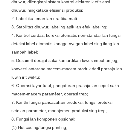
dhuwur, dilengkapi sistem kontrol elektronik efisiensi
dhuwur, ningkatake efisiensi produksi;
2. Label iku tenan lan ora tiba mati.
3. Stabilitas dhuwur, labeling apik lan efek labeling;
4. Kontrol cerdas, koreksi otomatis non-standar lan fungsi
deteksi label otomatis kanggo nyegah label sing ilang lan
sampah label;
5. Desain 6 derajat saka kamardikan luwes imbuhan jog,
konversi antarane macem-macem produk dadi prasaja lan
luwih irit wektu;
6. Operasi layar tutul, pangaturan prasaja lan cepet saka
macem-macem paramèter, operasi trep;
7. Kanthi fungsi pancacahan produksi, fungsi proteksi
setelan parameter, manajemen produksi sing trep;
8. Fungsi lan komponen opsional:
(1) Hot coding/fungsi printing;