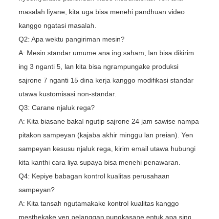
masalah liyane, kita uga bisa menehi pandhuan video
kanggo ngatasi masalah.
Q2: Apa wektu pangiriman mesin?
A: Mesin standar umume ana ing saham, lan bisa dikirim
ing 3 nganti 5, lan kita bisa ngrampungake produksi
sajrone 7 nganti 15 dina kerja kanggo modifikasi standar
utawa kustomisasi non-standar.
Q3: Carane njaluk rega?
A: Kita biasane bakal ngutip sajrone 24 jam sawise nampa
pitakon sampeyan (kajaba akhir minggu lan preian). Yen
sampeyan kesusu njaluk rega, kirim email utawa hubungi
kita kanthi cara liya supaya bisa menehi penawaran.
Q4: Kepiye babagan kontrol kualitas perusahaan
sampeyan?
A: Kita tansah ngutamakake kontrol kualitas kanggo
mesthekake yen pelanggan pungkasane entuk apa sing