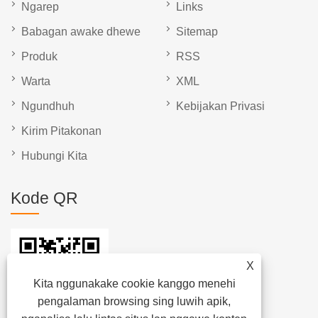
Ngarep
Links
Babagan awake dhewe
Sitemap
Produk
RSS
Warta
XML
Ngundhuh
Kebijakan Privasi
Kirim Pitakonan
Hubungi Kita
Kode QR
X
Kita nggunakake cookie kanggo menehi
pengalaman browsing sing luwih apik,