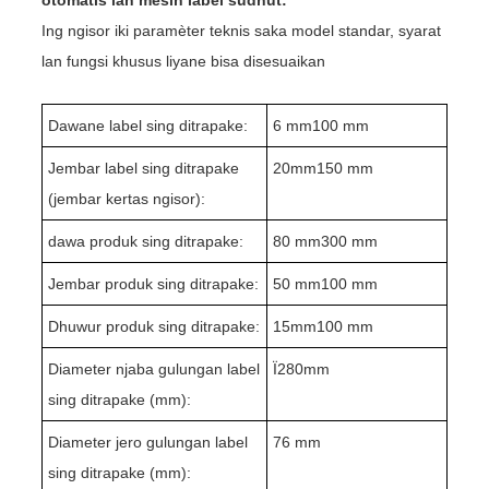
Ing ngisor iki paramèter teknis saka model standar, syarat
lan fungsi khusus liyane bisa disesuaikan
Dawane label sing ditrapake:
6 mm
10
0 mm
Jembar label sing ditrapake
20mm150 mm
(jembar kertas ngisor):
dawa produk sing ditrapake:
8
0 mm300 mm
Jembar produk sing ditrapake:
5
0 mm1
0
0 mm
Dhuwur produk sing ditrapake:
1
5
mm1
0
0 mm
Diameter njaba gulungan label
Ï2
80
mm
sing ditrapake (mm):
Diameter jero gulungan label
76 mm
sing ditrapake (mm):