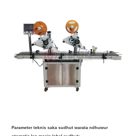
Parameter teknis saka sudhut warata ndhuwur
otomatis lan mesin label sudhut: