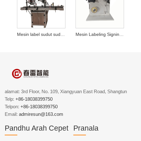
Mesin label sudut sudhut tengen otomatis
Mesin Labeling Signing SEGI-Otomatis
alamat: 3rd Floor, No. 109, Xiangyuan East Road, Shangtun
Telp:
+86-18038399750
Telpon:
+86-18038399750
Email:
admiresun@163.com
Pandhu Arah Cepet
Pranala