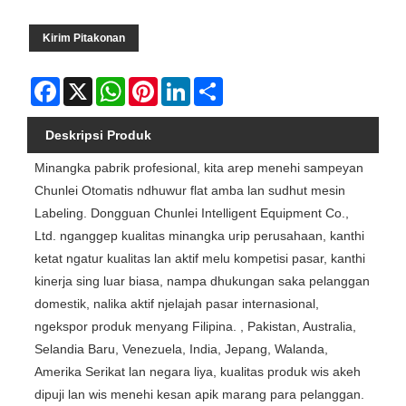
Kirim Pitakonan
Facebook
X
WhatsApp
Pinterest
LinkedIn
Share
Deskripsi Produk
Minangka pabrik profesional, kita arep menehi sampeyan
Chunlei Otomatis ndhuwur flat amba lan sudhut mesin
Labeling. Dongguan Chunlei Intelligent Equipment Co.,
Ltd. nganggep kualitas minangka urip perusahaan, kanthi
ketat ngatur kualitas lan aktif melu kompetisi pasar, kanthi
kinerja sing luar biasa, nampa dhukungan saka pelanggan
domestik, nalika aktif njelajah pasar internasional,
ngekspor produk menyang Filipina. , Pakistan, Australia,
Selandia Baru, Venezuela, India, Jepang, Walanda,
Amerika Serikat lan negara liya, kualitas produk wis akeh
dipuji lan wis menehi kesan apik marang para pelanggan.