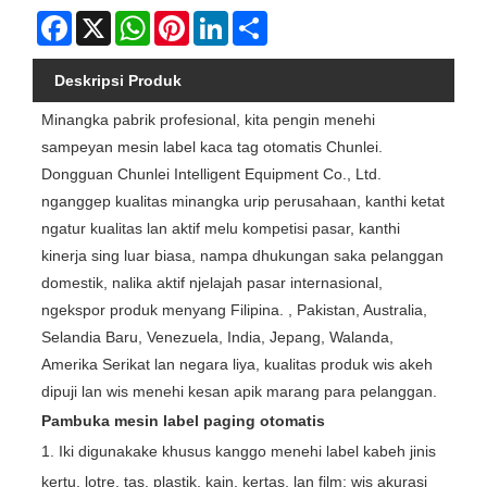
Facebook
X
WhatsApp
Pinterest
LinkedIn
Share
Deskripsi Produk
Minangka pabrik profesional, kita pengin menehi
sampeyan mesin label kaca tag otomatis Chunlei.
Dongguan Chunlei Intelligent Equipment Co., Ltd.
nganggep kualitas minangka urip perusahaan, kanthi ketat
ngatur kualitas lan aktif melu kompetisi pasar, kanthi
kinerja sing luar biasa, nampa dhukungan saka pelanggan
domestik, nalika aktif njelajah pasar internasional,
ngekspor produk menyang Filipina. , Pakistan, Australia,
Selandia Baru, Venezuela, India, Jepang, Walanda,
Amerika Serikat lan negara liya, kualitas produk wis akeh
dipuji lan wis menehi kesan apik marang para pelanggan.
Pambuka mesin label paging otomatis
1. Iki digunakake khusus kanggo menehi label kabeh jinis
kertu, lotre, tas, plastik, kain, kertas, lan film; wis akurasi