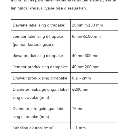
lan fungsi khusus liyane bisa disesuaikan.
Dawane label sing ditrapake:
20
mmï½
15
0 mm
Jembar label sing ditrapake
6
mmï½
15
0 mm
(jembar kertas ngisor):
dawa produk sing ditrapake:
4
0 mm
30
0 mm
Jembar produk sing ditrapake:
4
0 mm
20
0 mm
Dhuwur produk sing ditrapake:
0
.2
～
2
mm
Diameter njaba gulungan label
φ
280
mm
sing ditrapake (mm):
Diameter jero gulungan label
76 mm
sing ditrapake (mm):
Labeling akurasi (mm):
± 1 mm