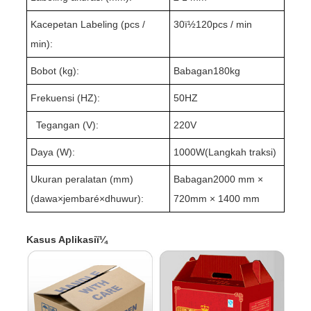
Kacepetan Labeling (pcs /
3
0ï½1
2
0pcs / min
min):
Bobot (kg):
Babagan1
8
0kg
Frekuensi (HZ):
50HZ
Tegangan (V):
220V
Daya (W):
100
0W(
Langkah traksi
)
Ukuran peralatan (mm)
Babagan
200
0 mm ×
(dawa
×
jembaré
×
dhuwur):
720mm × 1
40
0 mm
Kasus Aplikasiï¼