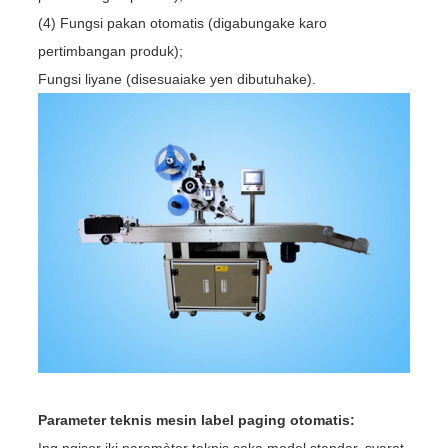
(4) Fungsi pakan otomatis (digabungake karo
pertimbangan produk);
Fungsi liyane (disesuaiake yen dibutuhake).
Parameter teknis mesin label paging otomatis:
Ing ngisor iki paramèter teknis saka model standar, syarat