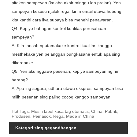
pitakon sampeyan (kajaba akhir minggu lan preian). Yen
sampeyan kesusu njaluk rega, kirim email utawa hubungi
kita kanthi cara liya supaya bisa menehi penawaran.
Q4: Kepiye babagan kontrol kualitas perusahaan
sampeyan?
A: Kita tansah ngutamakake kontrol kualitas kanggo
mesthekake yen pelanggan pungkasane entuk apa sing
dikarepake.
Q5: Yen aku nggawe pesenan, kepiye sampeyan ngirim
barang?
A: Apa ing segara, udhara utawa ekspres, sampeyan bisa
milih pesenan sing paling cocog kanggo sampeyan.
Hot Tags: Mesin label kaca tag otomatis, China, Pabrik,
Produsen, Pemasok, Rega, Made in China
Kategori sing gegandhengan