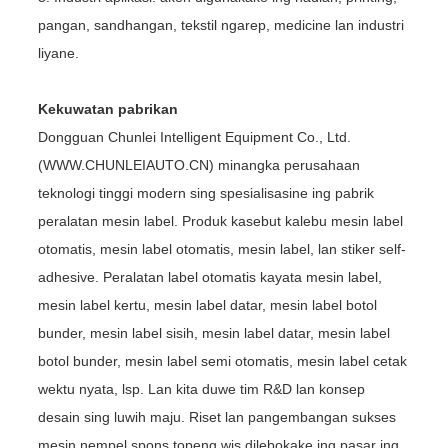
pangan, sandhangan, tekstil ngarep, medicine lan industri
liyane.
Kekuwatan pabrikan
Dongguan Chunlei Intelligent Equipment Co., Ltd.
(WWW.CHUNLEIAUTO.CN) minangka perusahaan
teknologi tinggi modern sing spesialisasine ing pabrik
peralatan mesin label. Produk kasebut kalebu mesin label
otomatis, mesin label otomatis, mesin label, lan stiker self-
adhesive. Peralatan label otomatis kayata mesin label,
mesin label kertu, mesin label datar, mesin label botol
bunder, mesin label sisih, mesin label datar, mesin label
botol bunder, mesin label semi otomatis, mesin label cetak
wektu nyata, lsp. Lan kita duwe tim R&D lan konsep
desain sing luwih maju. Riset lan pangembangan sukses
mesin nempel spons topeng wis dilebokake ing pasar ing