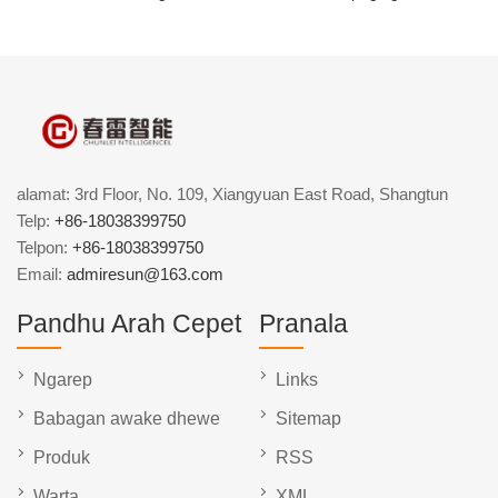
alamat: 3rd Floor, No. 109, Xiangyuan East Road, Shangtun
Telp:
+86-18038399750
Telpon:
+86-18038399750
Email:
admiresun@163.com
Pandhu Arah Cepet
Pranala
Ngarep
Links
Babagan awake dhewe
Sitemap
Produk
RSS
Warta
XML