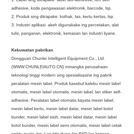
adhesive, kode pengawasan elektronik, barcode, lsp.
2. Produk sing ditrapake: kothak, tas, kertu kertas, lsp.
3. Industri aplikasi: akeh digunakake ing percetakan, alat
tulis, panganan, elektronik, kemasan lan industri liyane.
Kekuwatan pabrikan
Dongguan Chunlei Intelligent Equipment Co., Ltd.
(WWW.CHUNLEIAUTO.CN) minangka perusahaan
teknologi tinggi modern sing spesialisasine ing pabrik
peralatan mesin label. Produk kasebut kalebu mesin label
otomatis, mesin label otomatis, mesin label, lan stiker self-
adhesive. Peralatan label otomatis kayata mesin label,
mesin label kertu, mesin label datar, mesin label botol
bunder, mesin label sisih, mesin label datar, mesin label
botol bunder, mesin label semi otomatis, mesin label cetak
wektu nyata, lsp. Lan kita duwe tim R&D lan konsep