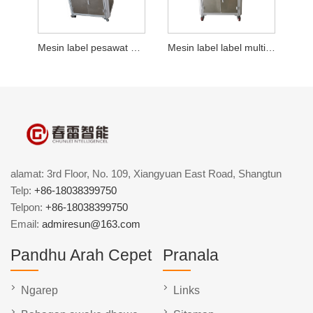
Mesin label pesawat daya seluler otomatis
Mesin label label multi-baris otomatis
alamat: 3rd Floor, No. 109, Xiangyuan East Road, Shangtun
Telp:
+86-18038399750
Telpon:
+86-18038399750
Email:
admiresun@163.com
Pandhu Arah Cepet
Pranala
Ngarep
Links