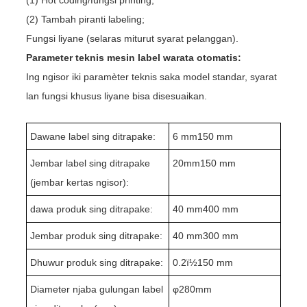
(2) Tambah piranti labeling;
Fungsi liyane (selaras miturut syarat pelanggan).
Parameter teknis mesin label warata otomatis:
Ing ngisor iki paramèter teknis saka model standar, syarat
lan fungsi khusus liyane bisa disesuaikan.
Dawane label sing ditrapake:
6 mm
1
50 mm
Jembar label sing ditrapake
20mm150 mm
(jembar kertas ngisor):
dawa produk sing ditrapake:
4
0 mm400 mm
Jembar produk sing ditrapake:
4
0 mm
30
0 mm
Dhuwur produk sing ditrapake:
0
.2
ï½1
5
0 mm
Diameter njaba gulungan label
φ
280
mm