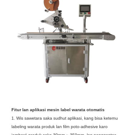
Fitur lan aplikasi mesin label warata otomatis
1. Wis sawetara saka sudhut aplikasi, kang bisa ketemu
labeling warata produk lan film poto-adhesive karo
jembaré produk saka 30mm ~ 350mm, lan panggantos