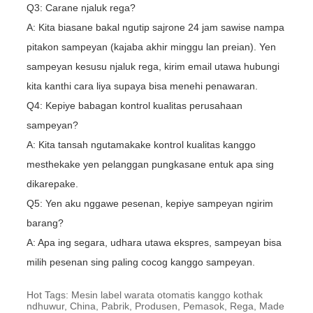
Q3: Carane njaluk rega?
A: Kita biasane bakal ngutip sajrone 24 jam sawise nampa
pitakon sampeyan (kajaba akhir minggu lan preian). Yen
sampeyan kesusu njaluk rega, kirim email utawa hubungi
kita kanthi cara liya supaya bisa menehi penawaran.
Q4: Kepiye babagan kontrol kualitas perusahaan
sampeyan?
A: Kita tansah ngutamakake kontrol kualitas kanggo
mesthekake yen pelanggan pungkasane entuk apa sing
dikarepake.
Q5: Yen aku nggawe pesenan, kepiye sampeyan ngirim
barang?
A: Apa ing segara, udhara utawa ekspres, sampeyan bisa
milih pesenan sing paling cocog kanggo sampeyan.
Hot Tags: Mesin label warata otomatis kanggo kothak
ndhuwur, China, Pabrik, Produsen, Pemasok, Rega, Made