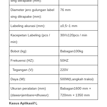
sing ditrapake (mm):
Diameter jero gulungan label
76 mm
sing ditrapake (mm):
Labeling akurasi (mm):
±
0,5~
1 mm
Kacepetan Labeling (pcs /
3
0ï½1
2
0pcs / min
min):
Bobot (kg):
Babagan1
0
0kg
Frekuensi (HZ):
50HZ
Tegangan (V):
220V
Daya (W):
500W(
Langkah traksi
)
Ukuran peralatan (mm)
Babagan1
60
0 mm ×
(dawa
×
jembare
×
dhuwur):
720mm × 1350 mm
Kasus Aplikasiï¼