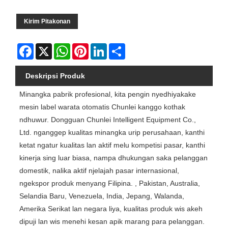
Kirim Pitakonan
Facebook
X
WhatsApp
Pinterest
LinkedIn
Share
Deskripsi Produk
Minangka pabrik profesional, kita pengin nyedhiyakake
mesin label warata otomatis Chunlei kanggo kothak
ndhuwur. Dongguan Chunlei Intelligent Equipment Co.,
Ltd. nganggep kualitas minangka urip perusahaan, kanthi
ketat ngatur kualitas lan aktif melu kompetisi pasar, kanthi
kinerja sing luar biasa, nampa dhukungan saka pelanggan
domestik, nalika aktif njelajah pasar internasional,
ngekspor produk menyang Filipina. , Pakistan, Australia,
Selandia Baru, Venezuela, India, Jepang, Walanda,
Amerika Serikat lan negara liya, kualitas produk wis akeh
dipuji lan wis menehi kesan apik marang para pelanggan.