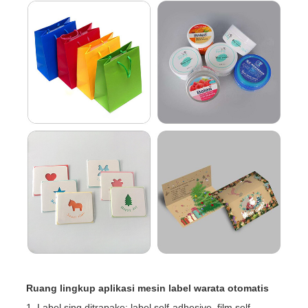
Ruang lingkup aplikasi mesin label warata otomatis
1. Label sing ditrapake: label self-adhesive, film self-