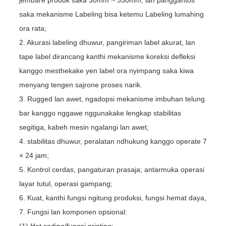
saka mekanisme Labeling bisa ketemu Labeling lumahing
ora rata;
2. Akurasi labeling dhuwur, pangiriman label akurat, lan
tape label dirancang kanthi mekanisme koreksi defleksi
kanggo mesthekake yen label ora nyimpang saka kiwa
menyang tengen sajrone proses narik.
3. Rugged lan awet, ngadopsi mekanisme imbuhan telung
bar kanggo nggawe nggunakake lengkap stabilitas
segitiga, kabeh mesin ngalangi lan awet;
4. stabilitas dhuwur, peralatan ndhukung kanggo operate 7
× 24 jam;
5. Kontrol cerdas, pangaturan prasaja; antarmuka operasi
layar tutul, operasi gampang;
6. Kuat, kanthi fungsi ngitung produksi, fungsi hemat daya,
7. Fungsi lan komponen opsional:
(1) Hot coding/fungsi printing;